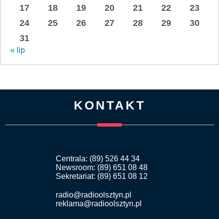
17
18
19
20
21
22
23
24
25
26
27
28
29
30
31
« lip
KONTAKT
Centrala: (89) 526 44 34
Newsroom: (89) 651 08 48
Sekretariat: (89) 651 08 12
radio@radioolsztyn.pl
reklama@radioolsztyn.pl