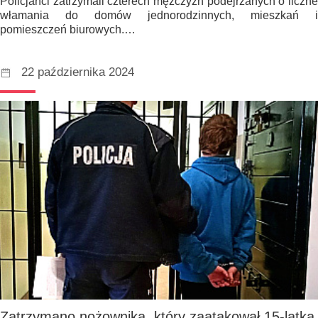
Policjanci zatrzymali czterech mężczyzn podejrzanych o liczne
włamania do domów jednorodzinnych, mieszkań i
pomieszczeń biurowych.…
22 października 2024
Zatrzymano nożownika, który zaatakował 15-latka