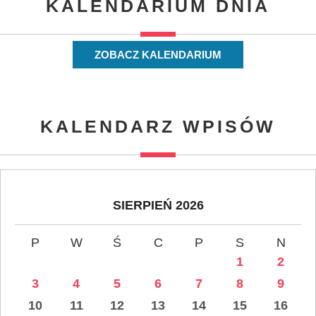
KALENDARIUM DNIA
ZOBACZ KALENDARIUM
KALENDARZ WPISÓW
SIERPIEŃ 2026
P
W
Ś
C
P
S
N
1
2
3
4
5
6
7
8
9
10
11
12
13
14
15
16