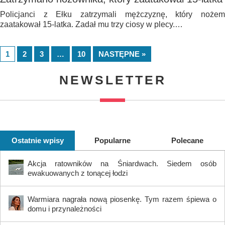
Policjanci z Ełku zatrzymali mężczyznę, który nożem
zaatakował 15-latka. Zadał mu trzy ciosy w plecy.…
1
2
3
…
10
NASTĘPNE »
NEWSLETTER
Ostatnie wpisy
Popularne
Polecane
Akcja ratowników na Śniardwach. Siedem osób
ewakuowanych z tonącej łodzi
Warmiara nagrała nową piosenkę. Tym razem śpiewa o
domu i przynależności