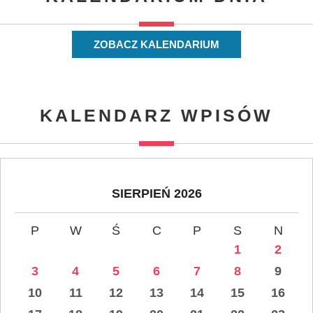
ZOBACZ KALENDARIUM
KALENDARZ WPISÓW
SIERPIEŃ 2026
P
W
Ś
C
P
S
N
1
2
3
4
5
6
7
8
9
10
11
12
13
14
15
16