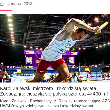
4 marca 2018
Karol Zalewski mistrzem i rekordzistą świata!
Zobacz, jak cieszyła się polska sztafeta 4×400 m!
Karol Zalewski Pochodzący z Reszla, reprezentujący AZS
UWM Olsztyn zdobył tytuł mistrza i rekordzisty świata…