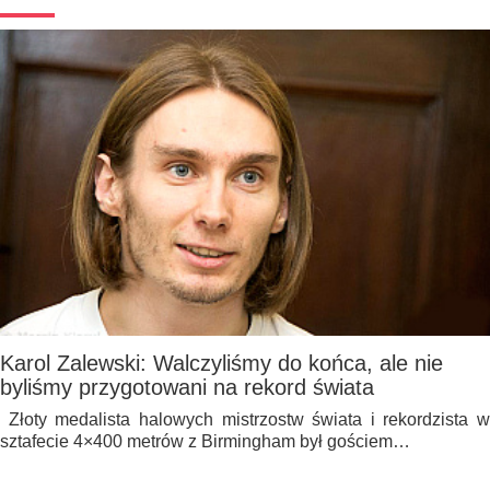
Karol Zalewski: Walczyliśmy do końca, ale nie
byliśmy przygotowani na rekord świata
Złoty medalista halowych mistrzostw świata i rekordzista w
sztafecie 4×400 metrów z Birmingham był gościem…