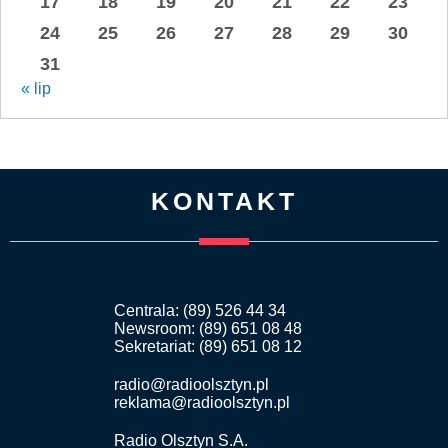
17
18
19
20
21
22
23
24
25
26
27
28
29
30
31
« lip
KONTAKT
Centrala: (89) 526 44 34
Newsroom: (89) 651 08 48
Sekretariat: (89) 651 08 12
radio@radioolsztyn.pl
reklama@radioolsztyn.pl
Radio Olsztyn S.A.