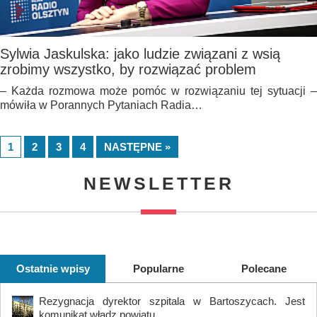
Sylwia Jaskulska: jako ludzie związani z wsią
zrobimy wszystko, by rozwiązać problem
– Każda rozmowa może pomóc w rozwiązaniu tej sytuacji –
mówiła w Porannych Pytaniach Radia…
1
2
3
4
NASTĘPNE »
NEWSLETTER
Ostatnie wpisy
Popularne
Polecane
Rezygnacja dyrektor szpitala w Bartoszycach. Jest
komunikat władz powiatu