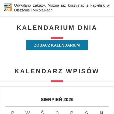
Odwołano zakazy. Można już korzystać z kąpielisk w
Olsztynie i Mikołajkach
KALENDARIUM DNIA
ZOBACZ KALENDARIUM
KALENDARZ WPISÓW
SIERPIEŃ 2026
P
W
Ś
C
P
S
N