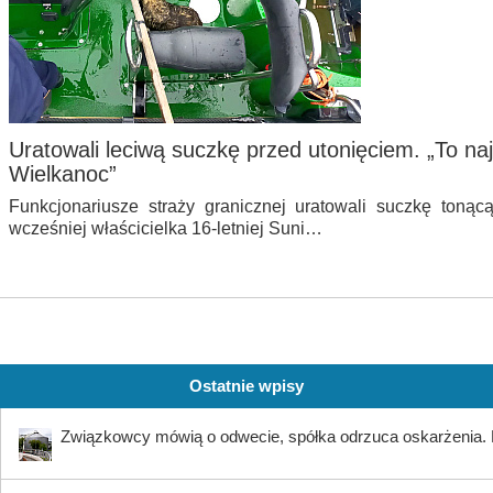
Uratowali leciwą suczkę przed utonięciem. „To naj
Wielkanoc”
Funkcjonariusze straży granicznej uratowali suczkę tonąc
wcześniej właścicielka 16-letniej Suni…
Ostatnie wpisy
Związkowcy mówią o odwecie, spółka odrzuca oskarżenia. K