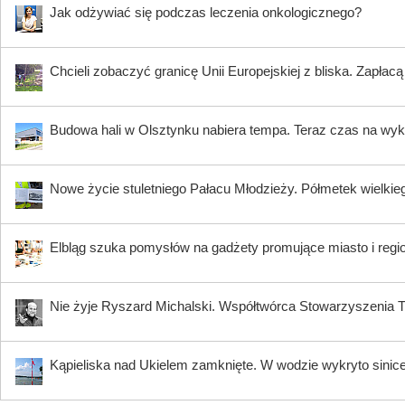
Jak odżywiać się podczas leczenia onkologicznego?
Chcieli zobaczyć granicę Unii Europejskiej z bliska. Zapłac
Budowa hali w Olsztynku nabiera tempa. Teraz czas na wy
Nowe życie stuletniego Pałacu Młodzieży. Półmetek wielki
Elbląg szuka pomysłów na gadżety promujące miasto i regi
Nie żyje Ryszard Michalski. Współtwórca Stowarzyszenia Tr
Kąpieliska nad Ukielem zamknięte. W wodzie wykryto sinic