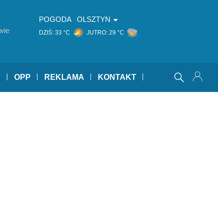
POGODA
OLSZTYN
wie
DZIŚ:
33 °C
JUTRO:
29 °C
Y
OPP
REKLAMA
KONTAKT