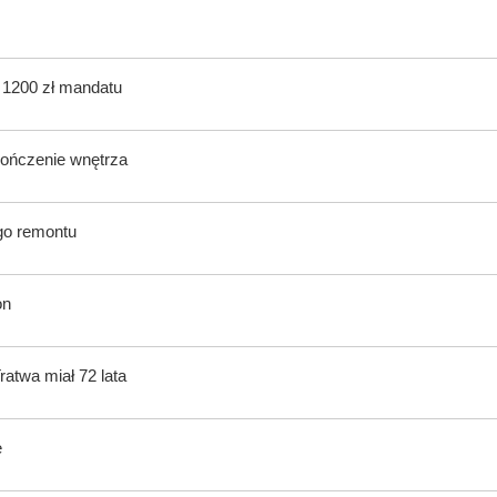
ą 1200 zł mandatu
kończenie wnętrza
ego remontu
on
atwa miał 72 lata
e