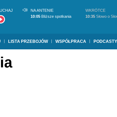
UCHAJ
NA ANTENIE
WKRÓTCE
10:05
Bliższe spotkania
10:35
Słowo o Sło
U
LISTA PRZEBOJÓW
WSPÓŁPRACA
PODCAST
ia