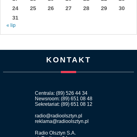
24
25
26
27
28
29
30
31
« lip
KONTAKT
Centrala: (89) 526 44 34
Newsroom: (89) 651 08 48
Sekretariat: (89) 651 08 12
radio@radioolsztyn.pl
reklama@radioolsztyn.pl
Radio Olsztyn S.A.