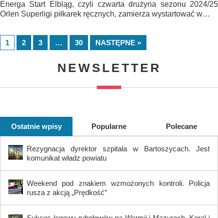
Energa Start Elbląg, czyli czwarta drużyna sezonu 2024/25
Orlen Superligi piłkarek ręcznych, zamierza wystartować w…
1
2
3
…
30
NASTĘPNE »
NEWSLETTER
Ostatnie wpisy
Popularne
Polecane
Rezygnacja dyrektor szpitala w Bartoszycach. Jest
komunikat władz powiatu
Weekend pod znakiem wzmożonych kontroli. Policja
rusza z akcją „Prędkość”
Sukces lęgowy rybołowów na Warmii i Mazurach. Koral i