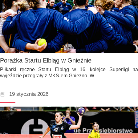
Porażka Startu Elbląg w Gnieźnie
Piłkarki ręczne Startu Elbląg w 16. kolejce Superligi na
wyjeździe przegrały z MKS-em Gniezno. W…
19 stycznia 2026