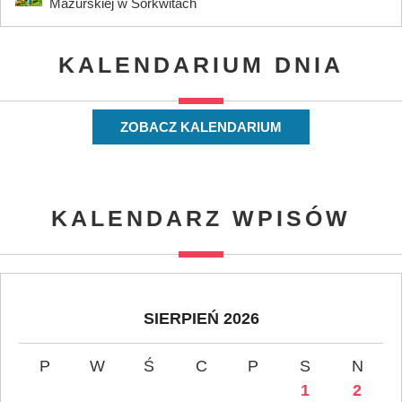
Mazurskiej w Sorkwitach
KALENDARIUM DNIA
ZOBACZ KALENDARIUM
KALENDARZ WPISÓW
SIERPIEŃ 2026
P
W
Ś
C
P
S
N
1
2