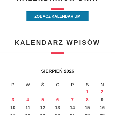
ZOBACZ KALENDARIUM
KALENDARZ WPISÓW
SIERPIEŃ 2026
P
W
Ś
C
P
S
N
1
2
3
4
5
6
7
8
9
10
11
12
13
14
15
16