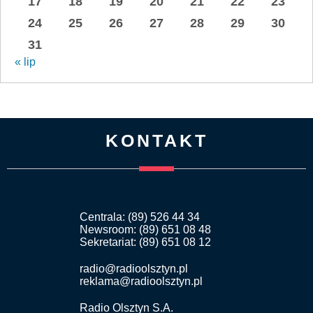
17
18
19
20
21
22
23
24
25
26
27
28
29
30
31
« lip
KONTAKT
Centrala: (89) 526 44 34
Newsroom: (89) 651 08 48
Sekretariat: (89) 651 08 12
radio@radioolsztyn.pl
reklama@radioolsztyn.pl
Radio Olsztyn S.A.