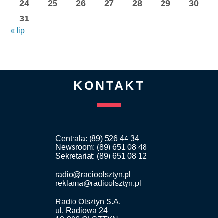
24
25
26
27
28
29
30
31
« lip
KONTAKT
Centrala: (89) 526 44 34
Newsroom: (89) 651 08 48
Sekretariat: (89) 651 08 12
radio@radioolsztyn.pl
reklama@radioolsztyn.pl
Radio Olsztyn S.A.
ul. Radiowa 24