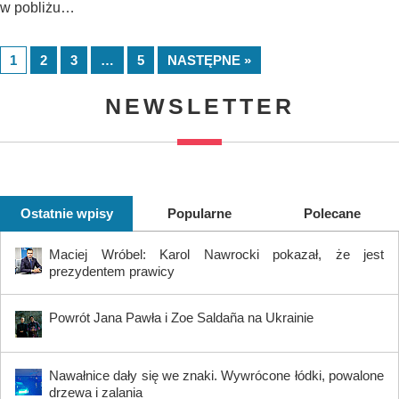
w pobliżu…
1
2
3
…
5
NASTĘPNE »
NEWSLETTER
Ostatnie wpisy
Popularne
Polecane
Maciej Wróbel: Karol Nawrocki pokazał, że jest
prezydentem prawicy
Powrót Jana Pawła i Zoe Saldaña na Ukrainie
Nawałnice dały się we znaki. Wywrócone łódki, powalone
drzewa i zalania