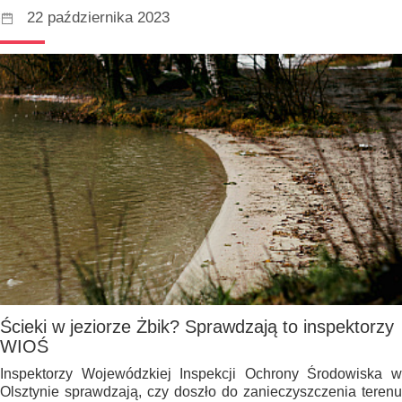
22 października 2023
Ścieki w jeziorze Żbik? Sprawdzają to inspektorzy
WIOŚ
Inspektorzy Wojewódzkiej Inspekcji Ochrony Środowiska w
Olsztynie sprawdzają, czy doszło do zanieczyszczenia terenu