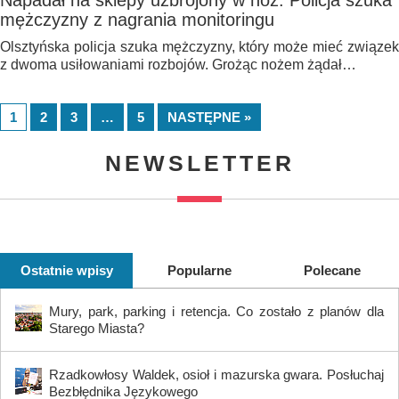
Napadał na sklepy uzbrojony w nóż. Policja szuka
mężczyzny z nagrania monitoringu
Olsztyńska policja szuka mężczyzny, który może mieć związek
z dwoma usiłowaniami rozbojów. Grożąc nożem żądał…
1
2
3
…
5
NASTĘPNE »
NEWSLETTER
Ostatnie wpisy
Popularne
Polecane
Mury, park, parking i retencja. Co zostało z planów dla
Starego Miasta?
Rzadkowłosy Waldek, osioł i mazurska gwara. Posłuchaj
Bezbłędnika Językowego