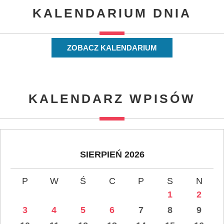
KALENDARIUM DNIA
ZOBACZ KALENDARIUM
KALENDARZ WPISÓW
SIERPIEŃ 2026
P
W
Ś
C
P
S
N
1
2
3
4
5
6
7
8
9