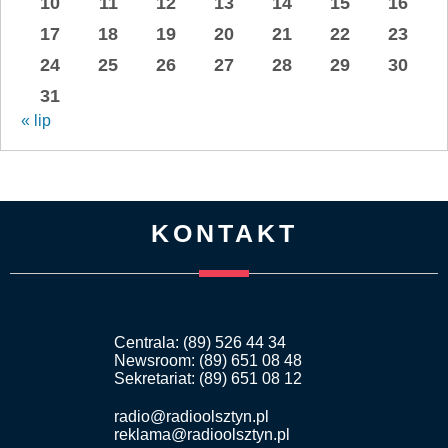
10
11
12
13
14
15
16
17
18
19
20
21
22
23
24
25
26
27
28
29
30
31
« lip
KONTAKT
Centrala: (89) 526 44 34
Newsroom: (89) 651 08 48
Sekretariat: (89) 651 08 12
radio@radioolsztyn.pl
reklama@radioolsztyn.pl