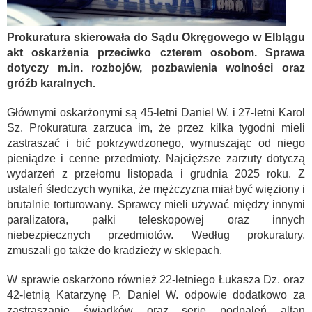
Prokuratura skierowała do Sądu Okręgowego w Elblągu
akt oskarżenia przeciwko czterem osobom. Sprawa
dotyczy m.in. rozbojów, pozbawienia wolności oraz
gróźb karalnych.
Głównymi oskarżonymi są 45-letni Daniel W. i 27-letni Karol
Sz. Prokuratura zarzuca im, że przez kilka tygodni mieli
zastraszać i bić pokrzywdzonego, wymuszając od niego
pieniądze i cenne przedmioty. Najcięższe zarzuty dotyczą
wydarzeń z przełomu listopada i grudnia 2025 roku. Z
ustaleń śledczych wynika, że mężczyzna miał być więziony i
brutalnie torturowany. Sprawcy mieli używać między innymi
paralizatora, pałki teleskopowej oraz innych
niebezpiecznych przedmiotów. Według prokuratury,
zmuszali go także do kradzieży w sklepach.
W sprawie oskarżono również 22-letniego Łukasza Dz. oraz
42-letnią Katarzynę P. Daniel W. odpowie dodatkowo za
zastraszanie świadków oraz serię podpaleń altan