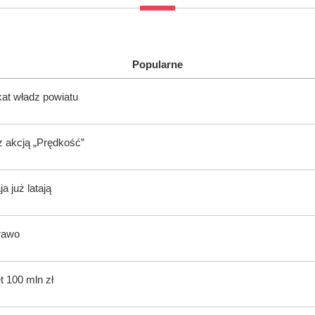
Popularne
kat władz powiatu
z akcją „Prędkość”
 już latają
rawo
t 100 mln zł