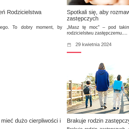
ień Rodzicielstwa
Spotkali się, aby rozma
zastępczych
zego. To dobry moment, by
„Masz tę moc” – pod takim
rodzicielstwu zastępczemu.…
29 kwietnia 2024
mieć dużo cierpliwości i
Brakuje rodzin zastępczy