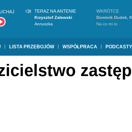
TERAZ NA ANTENIE
WKRÓTCE
UCHAJ
Krzysztof Zalewski
Dominik Dudek, 
Annuszka
Na co mi to
U
LISTA PRZEBOJÓW
WSPÓŁPRACA
PODCAST
zicielstwo zastę