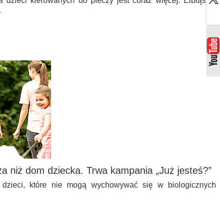
a dzieci kierowanych do pieczy jest coraz więcej. Elbląskie
…
a niż dom dziecka. Trwa kampania „Już jesteś?”
dzieci, które nie mogą wychowywać się w biologicznych