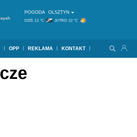
POGODA
OLSZTYN
Kayah
DZIŚ:
12 °C
JUTRO:
22 °C
Y
OPP
REKLAMA
KONTAKT
pcze