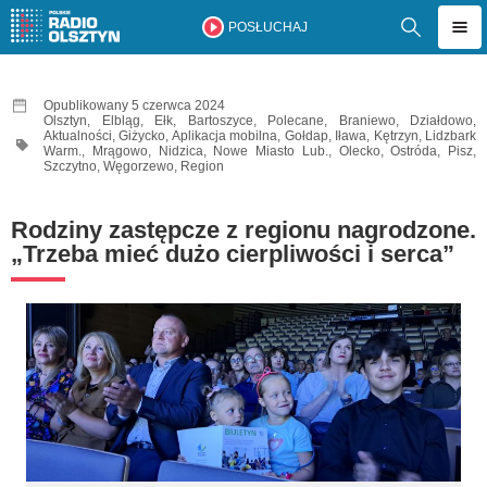
POSŁUCHAJ
Opublikowany 5 czerwca 2024
Olsztyn
,
Elbląg
,
Ełk
,
Bartoszyce
,
Polecane
,
Braniewo
,
Działdowo
,
Aktualności
,
Giżycko
,
Aplikacja mobilna
,
Gołdap
,
Iława
,
Kętrzyn
,
Lidzbark
Warm.
,
Mrągowo
,
Nidzica
,
Nowe Miasto Lub.
,
Olecko
,
Ostróda
,
Pisz
,
Szczytno
,
Węgorzewo
,
Region
Rodziny zastępcze z regionu nagrodzone.
„Trzeba mieć dużo cierpliwości i serca”