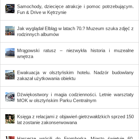
Samochody, dziecięce atrakcje i pomoc potrzebującym.
Fun & Drive w Kętrzynie
Jak wyglądał Elbląg w latach 70.? Muzeum szuka zdjęć z
rodzinnych albumów
Mrągowski ratusz – niezwykła historia i muzealne
wnętrza
Ewakuacja w olsztyńskim hotelu. Nadzór budowlany
zakazał użytkowania obiektu
Dźwiękostwory i magia codzienności. Letnie warsztaty
MOK w olsztyńskim Parku Centralnym
Księga z relacjami z objawień gietrzwałdzkich sprzed 150
lat zostanie zakonserwowana
Harcerze wrócili do Fromborka. Miasto świętuje 60.