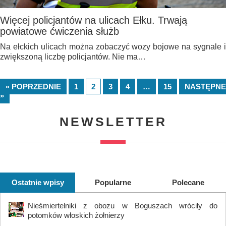
Więcej policjantów na ulicach Ełku. Trwają
powiatowe ćwiczenia służb
Na ełckich ulicach można zobaczyć wozy bojowe na sygnale i
zwiększoną liczbę policjantów. Nie ma…
« POPRZEDNIE
1
2
3
4
…
15
NASTĘPNE
»
NEWSLETTER
Ostatnie wpisy
Popularne
Polecane
Nieśmiertelniki z obozu w Boguszach wróciły do
potomków włoskich żołnierzy