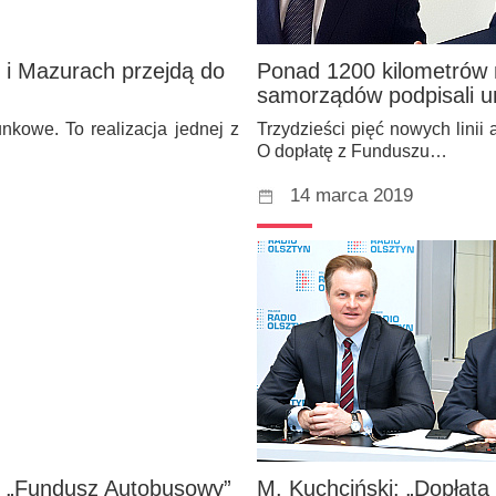
i i Mazurach przejdą do
Ponad 1200 kilometrów 
samorządów podpisali 
nkowe. To realizacja jednej z
Trzydzieści pięć nowych lini
O dopłatę z Funduszu…
14 marca 2019
e „Fundusz Autobusowy”
M. Kuchciński: „Dopłata