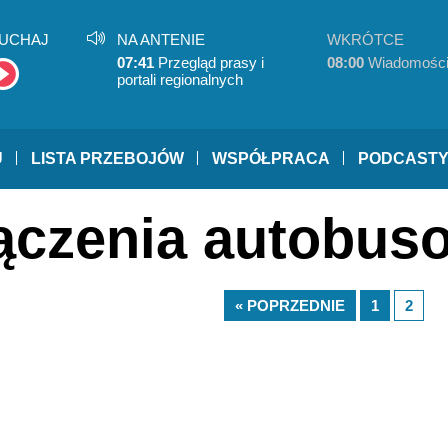
UCHAJ
NA ANTENIE
WKRÓTCE
07:41
Przegląd prasy i
08:00
Wiadomośc
portali regionalnych
U
LISTA PRZEBOJÓW
WSPÓŁPRACA
PODCAST
łączenia autobus
« POPRZEDNIE
1
2