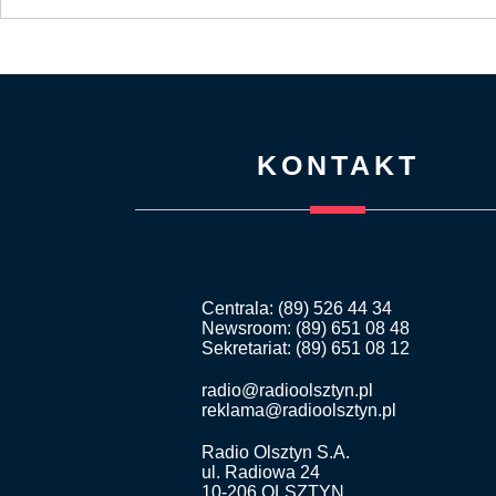
KONTAKT
Centrala: (89) 526 44 34
Newsroom: (89) 651 08 48
Sekretariat: (89) 651 08 12
radio@radioolsztyn.pl
reklama@radioolsztyn.pl
Radio Olsztyn S.A.
ul. Radiowa 24
10-206 OLSZTYN