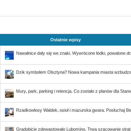
Ostatnie wpisy
Nawałnice dały się we znaki. Wywrócone łódki, powalone dr
Dzik symbolem Olsztyna? Nowa kampania miasta wzbudz
Mury, park, parking i retencja. Co zostało z planów dla Star
Rzadkowłosy Waldek, osioł i mazurska gwara. Posłuchaj B
Gradobicie zdewastowało Lubomino. Trwa szacowanie strat