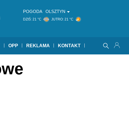
POGODA
OLSZTYN
i
DZIŚ:
21 °C
JUTRO:
21 °C
Y
OPP
REKLAMA
KONTAKT
owe