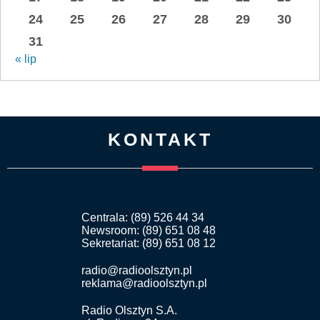
24
25
26
27
28
29
30
31
« lip
KONTAKT
Centrala: (89) 526 44 34
Newsroom: (89) 651 08 48
Sekretariat: (89) 651 08 12
radio@radioolsztyn.pl
reklama@radioolsztyn.pl
Radio Olsztyn S.A.