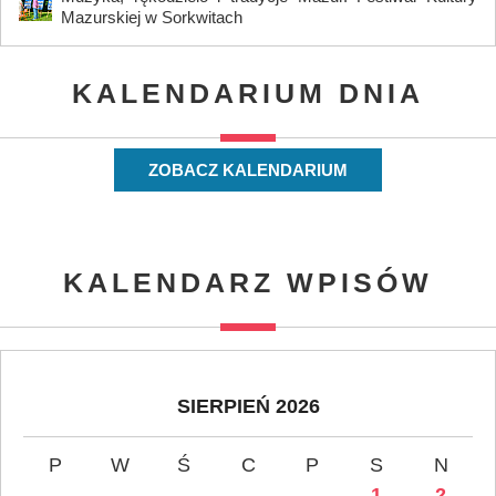
Mazurskiej w Sorkwitach
KALENDARIUM DNIA
ZOBACZ KALENDARIUM
KALENDARZ WPISÓW
SIERPIEŃ 2026
P
W
Ś
C
P
S
N
1
2