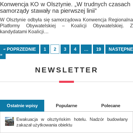
Konwencja KO w Olsztynie. „W trudnych czasach
samorządy stawały na pierwszej linii”
W Olsztynie odbyła się samorządowa Konwencja Regionalna
Platformy Obywatelskiej – Koalicji Obywatelskiej. Z
kandydatami Koalicji…
« POPRZEDNIE
1
2
3
4
…
19
NASTĘPNE
»
NEWSLETTER
Ostatnie wpisy
Popularne
Polecane
Ewakuacja w olsztyńskim hotelu. Nadzór budowlany
zakazał użytkowania obiektu