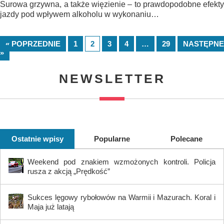
Surowa grzywna, a także więzienie – to prawdopodobne efekty
jazdy pod wpływem alkoholu w wykonaniu…
« POPRZEDNIE
1
2
3
4
…
29
NASTĘPNE
»
NEWSLETTER
Ostatnie wpisy
Popularne
Polecane
Weekend pod znakiem wzmożonych kontroli. Policja
rusza z akcją „Prędkość”
Sukces lęgowy rybołowów na Warmii i Mazurach. Koral i
Maja już latają