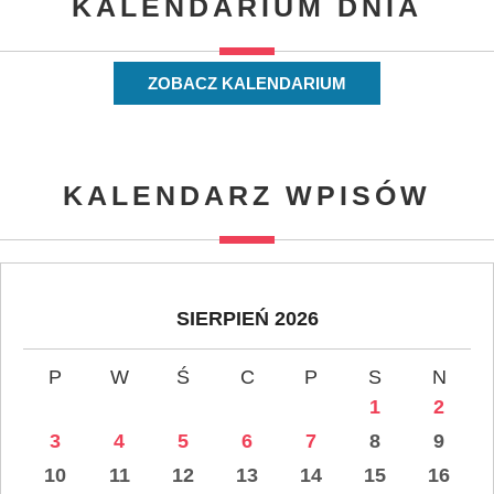
KALENDARIUM DNIA
ZOBACZ KALENDARIUM
KALENDARZ WPISÓW
SIERPIEŃ 2026
P
W
Ś
C
P
S
N
1
2
3
4
5
6
7
8
9
10
11
12
13
14
15
16