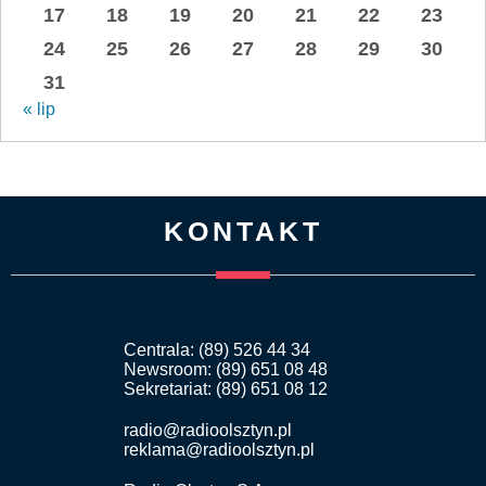
17
18
19
20
21
22
23
24
25
26
27
28
29
30
31
« lip
KONTAKT
Centrala: (89) 526 44 34
Newsroom: (89) 651 08 48
Sekretariat: (89) 651 08 12
radio@radioolsztyn.pl
reklama@radioolsztyn.pl