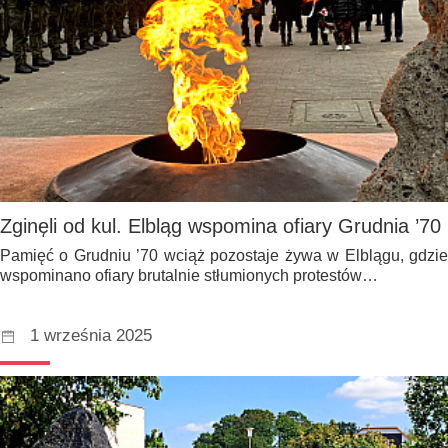
Zginęli od kul. Elbląg wspomina ofiary Grudnia ’70
Pamięć o Grudniu ’70 wciąż pozostaje żywa w Elblągu, gdzie
wspominano ofiary brutalnie stłumionych protestów…
1 września 2025