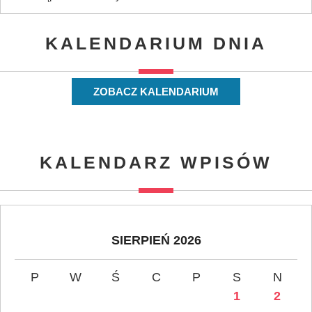
KALENDARIUM DNIA
ZOBACZ KALENDARIUM
KALENDARZ WPISÓW
SIERPIEŃ 2026
P
W
Ś
C
P
S
N
1
2