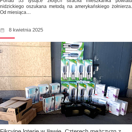
Ponad 53 tysiące złotych straciła mieszkanka powiatu
nidzickiego oszukana metodą na amerykańskiego żołnierza.
Od miesiąca…
8 kwietnia 2025
Fikcyjne loterie w Iławie. Czterech mężczyzn z