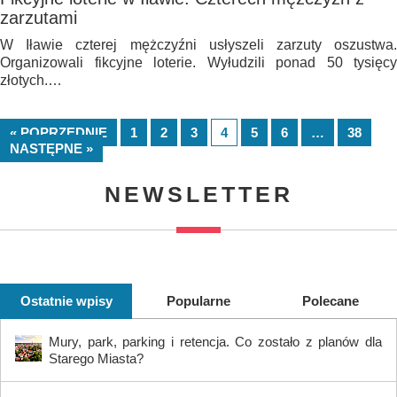
zarzutami
W Iławie czterej mężczyźni usłyszeli zarzuty oszustwa.
Organizowali fikcyjne loterie. Wyłudzili ponad 50 tysięcy
złotych.…
« POPRZEDNIE
1
2
3
4
5
6
…
38
NASTĘPNE »
NEWSLETTER
Ostatnie wpisy
Popularne
Polecane
Mury, park, parking i retencja. Co zostało z planów dla
Starego Miasta?