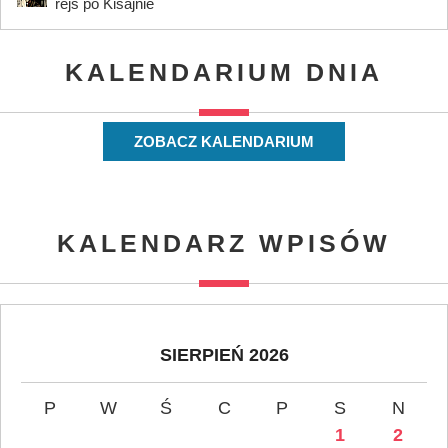
rejs po Kisajnie
KALENDARIUM DNIA
ZOBACZ KALENDARIUM
KALENDARZ WPISÓW
SIERPIEŃ 2026
P
W
Ś
C
P
S
N
1
2