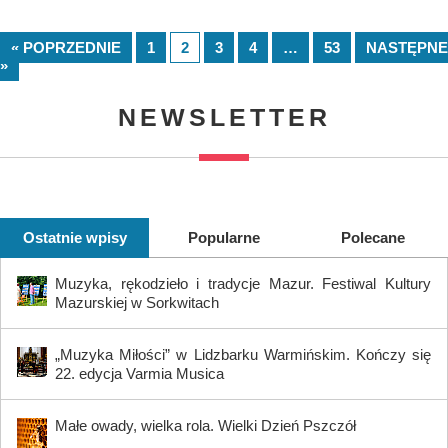
« POPRZEDNIE
1
2
3
4
…
53
NASTĘPNE
»
NEWSLETTER
Ostatnie wpisy
Popularne
Polecane
Muzyka, rękodzieło i tradycje Mazur. Festiwal Kultury
Mazurskiej w Sorkwitach
„Muzyka Miłości” w Lidzbarku Warmińskim. Kończy się
22. edycja Varmia Musica
Małe owady, wielka rola. Wielki Dzień Pszczół