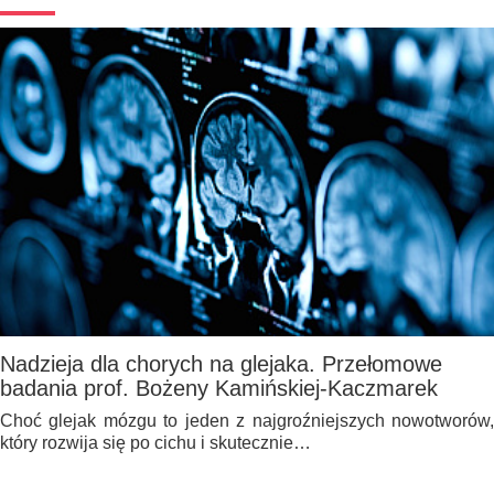
Nadzieja dla chorych na glejaka. Przełomowe
badania prof. Bożeny Kamińskiej-Kaczmarek
Choć glejak mózgu to jeden z najgroźniejszych nowotworów,
który rozwija się po cichu i skutecznie…