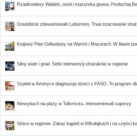
Rzadkowłosy Waldek, osioł i mazurska gwara. Posłuchaj B
Gradobicie zdewastowało Lubomino. Trwa szacowanie strat
Krajowy Plan Odbudowy na Warmii i Mazurach. W Iławie p
Silny wiatr i grad. Setki interwencji strażaków w regionie
Szpital w Ameryce diagnozuje dzieci z FASD. To program dla
Niewybuch na plaży w Tolkmicku. Interweniowali saperzy
Sinice w regionie. Zakaz kąpieli w Mikołajkach i na części k