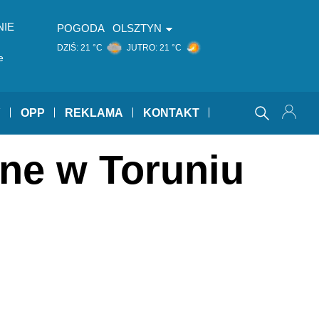
NIE
POGODA
OLSZTYN
DZIŚ:
21 °C
JUTRO:
21 °C
e
Y
OPP
REKLAMA
KONTAKT
ne w Toruniu