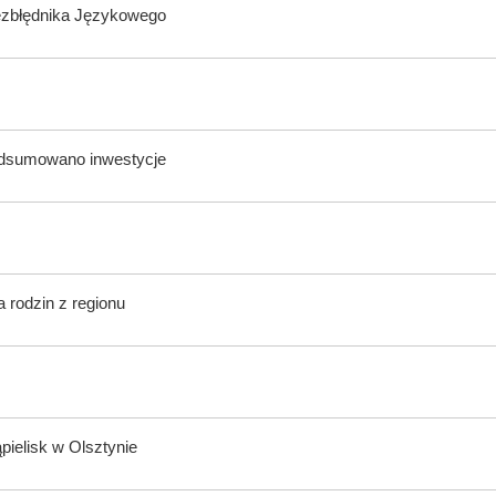
ezbłędnika Językowego
odsumowano inwestycje
 rodzin z regionu
ąpielisk w Olsztynie