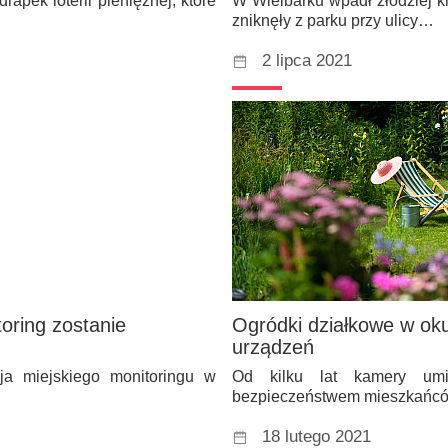
apek loterii pieniężnej, które
W Wielbarku wpadł złodziej k
zniknęły z parku przy ulicy…
2 lipca 2021
oring zostanie
Ogródki działkowe w ok
urządzeń
ja miejskiego monitoringu w
Od kilku lat kamery um
bezpieczeństwem mieszkańcó
18 lutego 2021