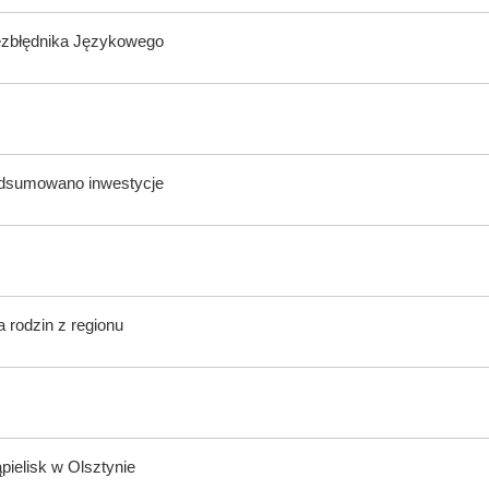
ezbłędnika Językowego
odsumowano inwestycje
 rodzin z regionu
ąpielisk w Olsztynie