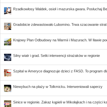
Rzadkowłosy Waldek, osioł i mazurska gwara. Posłuchaj B
Gradobicie zdewastowało Lubomino. Trwa szacowanie strat
Krajowy Plan Odbudowy na Warmii i Mazurach. W Iławie p
Silny wiatr i grad. Setki interwencji strażaków w regionie
Szpital w Ameryce diagnozuje dzieci z FASD. To program dla
Niewybuch na plaży w Tolkmicku. Interweniowali saperzy
Sinice w regionie. Zakaz kąpieli w Mikołajkach i na części k