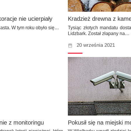
racje nie ucierpiały
Kradzież drewna z kamer
iasta. W tym roku obyło się…
Tysiąc złotych mandatu dost
Lidzbark. Został złapany na…
20 września 2021
nie z monitoringu
Pokusił się na miejski m