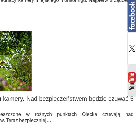
radnący kamery miejskiego monitoringu. Najpierw urządzenia
u kamery. Nad bezpieczeństwem będzie czuwać 5
ieszczone w różnych punktach Olecka czuwają nad
w. Teraz bezpieczniej…