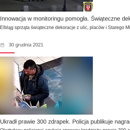
Innowacja w monitoringu pomogła. Świąteczne deko
Elbląg sprząta świąteczne dekoracje z ulic, placów i Starego M
30 grudnia 2021
Ukradł prawie 300 zdrapek. Policja publikuje nagra