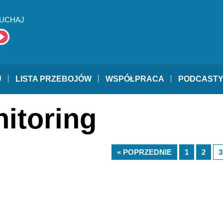
UCHAJ
U
LISTA PRZEBOJÓW
WSPÓŁPRACA
PODCAST
itoring
« POPRZEDNIE
1
2
3