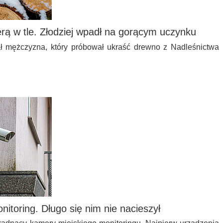
ą w tle. Złodziej wpadł na gorącym uczynku
ał mężczyzna, który próbował ukraść drewno z Nadleśnictwa
onitoring. Długo się nim nie nacieszył