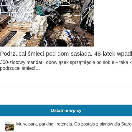
Podrzucał śmieci pod dom sąsiada. 48-latek wpadł
300-złotowy mandat i obowiązek sprzątnięcia po sobie – taka ka
podrzucał śmieci…
Ostatnie wpisy
Mury, park, parking i retencja. Co zostało z planów dla Star