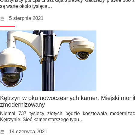
Olsztyńscy policjanci szukają sprawcy kradzieży prawie 300 zdr
są warte około tysiąca…
5 sierpnia 2021
Kętrzyn w oku nowoczesnych kamer. Miejski monit
zmodernizowany
Niemal 737 tysięcy złotych będzie kosztowała modernizac
Kętrzynie. Sieć kamer starszego typu…
14 czerwca 2021