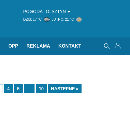
POGODA
OLSZTYN
DZIŚ:
17 °C
JUTRO:
21 °C
Y
OPP
REKLAMA
KONTAKT
4
5
…
10
NASTĘPNE »