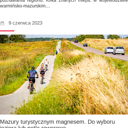
poznawania regionu. Kilka znanych miejsc w województwie
warmińsko-mazurskim…
9 czerwca 2023
Mazury turystycznym magnesem. Do wyboru
jeziora lub pętla rowerowa