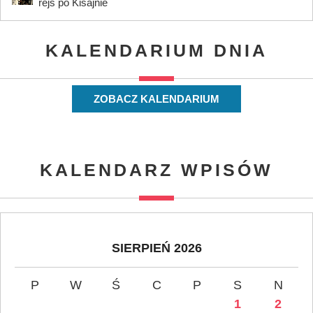
rejs po Kisajnie
KALENDARIUM DNIA
ZOBACZ KALENDARIUM
KALENDARZ WPISÓW
SIERPIEŃ 2026
P
W
Ś
C
P
S
N
1
2