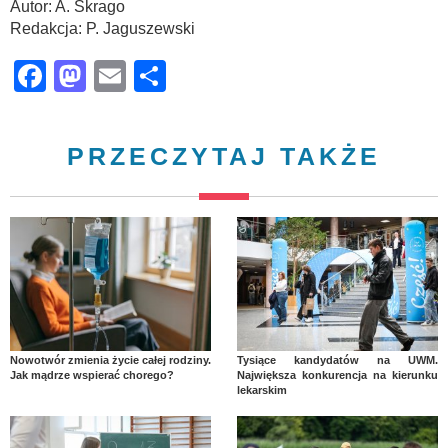
Autor: A. Skrago
Redakcja: P. Jaguszewski
Facebook
Mastodon
Email
Share
PRZECZYTAJ TAKŻE
Nowotwór zmienia życie całej rodziny.
Tysiące kandydatów na UWM.
Jak mądrze wspierać chorego?
Największa konkurencja na kierunku
lekarskim