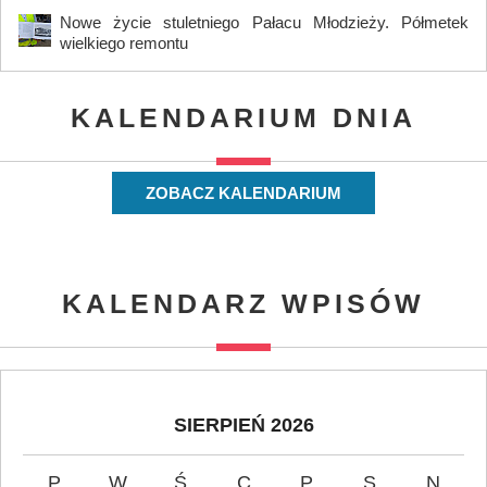
Nowe życie stuletniego Pałacu Młodzieży. Półmetek
wielkiego remontu
KALENDARIUM DNIA
ZOBACZ KALENDARIUM
KALENDARZ WPISÓW
SIERPIEŃ 2026
P
W
Ś
C
P
S
N