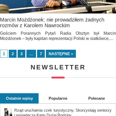
Marcin Możdżonek: nie prowadziłem żadnych
rozmów z Karolem Nawrockim
Gościem Porannych Pytań Radia Olsztyn był Marcin
Możdżonek – były kapitan reprezentacji Polski w siatkówce,…
1
2
3
…
7
NASTĘPNE »
NEWSLETTER
Ostatnie wpisy
Popularne
Polecane
Rząd uruchamia czek turystyczny. Skorzystają seniorzy
i posiadacze Karty Dużej Rodziny