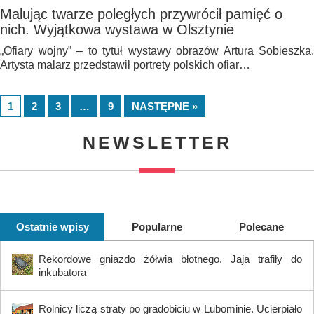
Malując twarze poległych przywrócił pamięć o
nich. Wyjątkowa wystawa w Olsztynie
„Ofiary wojny” – to tytuł wystawy obrazów Artura Sobieszka.
Artysta malarz przedstawił portrety polskich ofiar…
1
2
3
…
9
NASTĘPNE »
NEWSLETTER
Ostatnie wpisy
Popularne
Polecane
Rekordowe gniazdo żółwia błotnego. Jaja trafiły do
inkubatora
Rolnicy liczą straty po gradobiciu w Lubominie. Ucierpiało