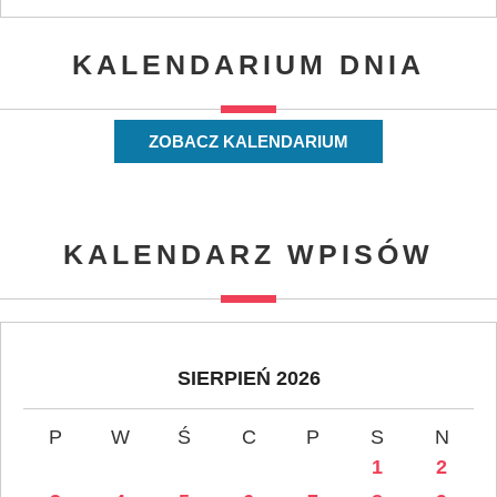
KALENDARIUM DNIA
ZOBACZ KALENDARIUM
KALENDARZ WPISÓW
SIERPIEŃ 2026
P
W
Ś
C
P
S
N
1
2