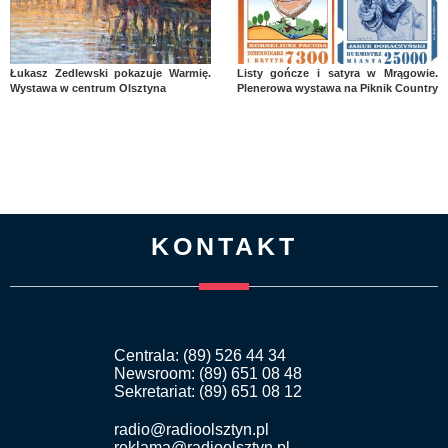
Łukasz Zedlewski pokazuje Warmię.
Listy gończe i satyra w Mrągowie.
Wystawa w centrum Olsztyna
Plenerowa wystawa na Piknik Country
KONTAKT
Centrala: (89) 526 44 34
Newsroom: (89) 651 08 48
Sekretariat: (89) 651 08 12
radio@radioolsztyn.pl
reklama@radioolsztyn.pl