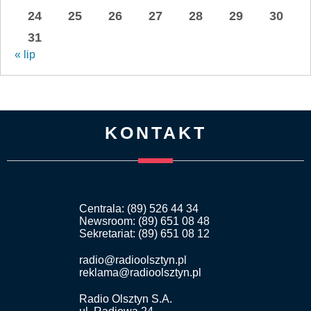
24
25
26
27
28
29
30
31
« lip
KONTAKT
Centrala: (89) 526 44 34
Newsroom: (89) 651 08 48
Sekretariat: (89) 651 08 12
radio@radioolsztyn.pl
reklama@radioolsztyn.pl
Radio Olsztyn S.A.