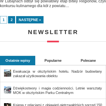
W Lubajnach odbył się powiatowy etap Bitwy Regionów, czyli
konkursu kulinarnego dla kół z powiatu…
1
2
NASTĘPNE »
NEWSLETTER
Ostatnie wpisy
Popularne
Polecane
Ewakuacja w olsztyńskim hotelu. Nadzór budowlany
zakazał użytkowania obiektu
Dźwiękostwory i magia codzienności. Letnie warsztaty
MOK w olsztyńskim Parku Centralnym
Księga z relacjami z objawień gietrzwałdzkich sprzed 150