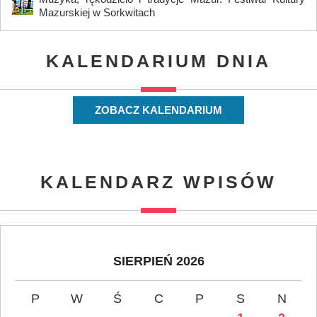
Mazurskiej w Sorkwitach
KALENDARIUM DNIA
ZOBACZ KALENDARIUM
KALENDARZ WPISÓW
SIERPIEŃ 2026
P
W
Ś
C
P
S
N