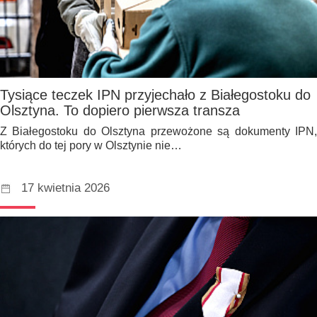
Tysiące teczek IPN przyjechało z Białegostoku do
Olsztyna. To dopiero pierwsza transza
Z Białegostoku do Olsztyna przewożone są dokumenty IPN,
których do tej pory w Olsztynie nie…
17 kwietnia 2026