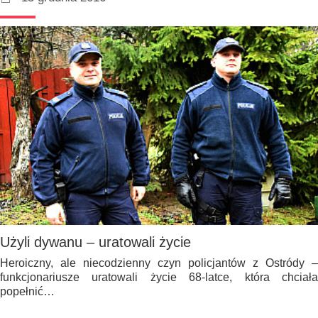
Użyli dywanu – uratowali życie
Heroiczny, ale niecodzienny czyn policjantów z Ostródy –
funkcjonariusze uratowali życie 68-latce, która chciała
popełnić…