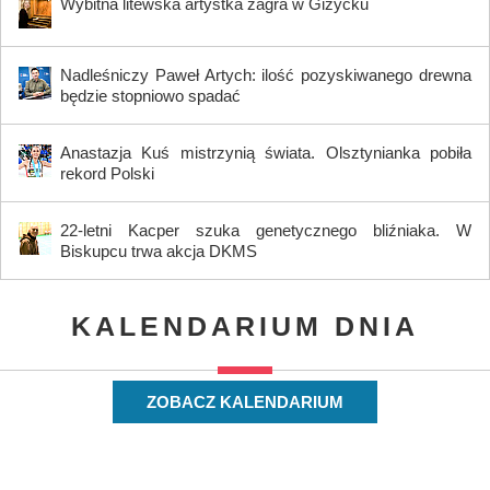
Wybitna litewska artystka zagra w Giżycku
Nadleśniczy Paweł Artych: ilość pozyskiwanego drewna
będzie stopniowo spadać
Anastazja Kuś mistrzynią świata. Olsztynianka pobiła
rekord Polski
22-letni Kacper szuka genetycznego bliźniaka. W
Biskupcu trwa akcja DKMS
KALENDARIUM DNIA
ZOBACZ KALENDARIUM