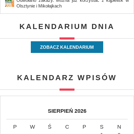
Odwołano zakazy. Można już korzystać z kąpielisk w
Olsztynie i Mikołajkach
KALENDARIUM DNIA
ZOBACZ KALENDARIUM
KALENDARZ WPISÓW
SIERPIEŃ 2026
P
W
Ś
C
P
S
N