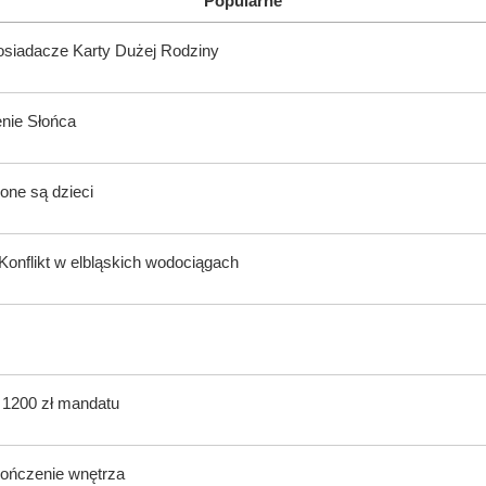
Popularne
posiadacze Karty Dużej Rodziny
enie Słońca
one są dzieci
onflikt w elbląskich wodociągach
ą 1200 zł mandatu
kończenie wnętrza