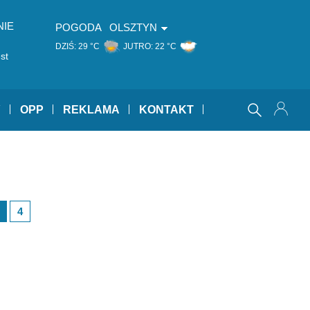
NIE
POGODA
OLSZTYN
DZIŚ:
29 °C
JUTRO:
22 °C
st
Y
OPP
REKLAMA
KONTAKT
4