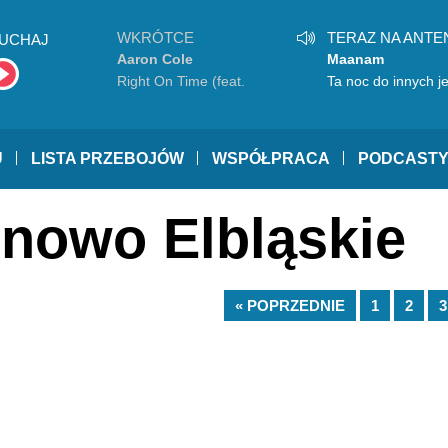
WKRÓTCE
TERAZ NA ANTE
UCHAJ
Aaron Cole
Maanam
Right On Time (feat.
Ta noc do innych je
TobyMac)
niepodobna
U
LISTA PRZEBOJÓW
WSPÓŁPRACA
PODCAST
onowo Elbląskie
« POPRZEDNIE
1
2
3