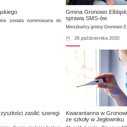
ąskiego
Gmina Gronowo Elbląski
sprawą SMS-ów
skie została nominowana do
Mieszkańcy gminy Gronowo Elbl
28 października 2020
yszłości zasilić szeregi
Kwarantanna w Gronowie
ze szkoły w Jegłowniku