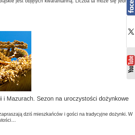
ąskie jest objętych kwarantanną. Liczba ta może się jednak
i i Mazurach. Sezon na uroczystości dożynkowe
zapraszają dziś mieszkańców i gości na tradycyjne dożynki. W
stości…