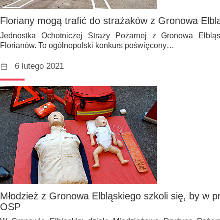
Floriany mogą trafić do strażaków z Gronowa Elbl
Jednostka Ochotniczej Straży Pożarnej z Gronowa Elblą
Florianów. To ogólnopolski konkurs poświęcony…
6 lutego 2021
Młodzież z Gronowa Elbląskiego szkoli się, by w prz
OSP