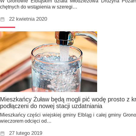
W Gronowie Elbląskim działa Młodzieżowa Drużyna Pożarni
chętnych do wstąpienia w szeregi…
22 kwietnia 2020
Mieszkańcy Żuław będą mogli pić wodę prosto z k
podłączeni do nowej stacji uzdatniania
Mieszkańcy części wiejskiej gminy Elbląg i całej gminy Gro
wieczorem odcięci od…
27 lutego 2019