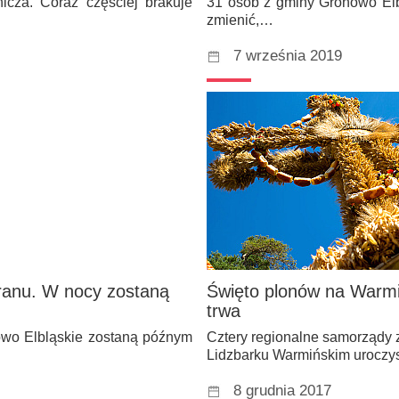
cza. Coraz częściej brakuje
31 osób z gminy Gronowo Elbl
zmienić,…
7 września 2019
ranu. W nocy zostaną
Święto plonów na Warmi
trwa
nowo Elbląskie zostaną późnym
Cztery regionalne samorządy 
Lidzbarku Warmińskim uroczy
8 grudnia 2017