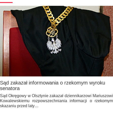
Sąd zakazał informowania o rzekomym wyroku
senatora
Sąd Okręgowy w Olsztynie zakazał dziennikarzowi Mariuszowi
Kowalewskiemu rozpowszechniania informacji o rzekomym
skazaniu przed laty…