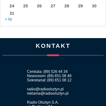
24
25
26
27
28
29
30
31
« lip
KONTAKT
Centrala: (89) 526 44 34
Newsroom: (89) 651 08 48
Sekretariat: (89) 651 08 12
radio@radioolsztyn.pl
reklama@radioolsztyn.pl
Radio Olsztyn S.A.