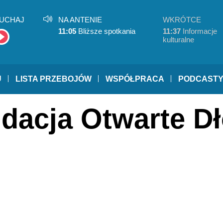
UCHAJ
NA ANTENIE
WKRÓTCE
11:05
Bliższe spotkania
11:37
Informacje
kulturalne
U
LISTA PRZEBOJÓW
WSPÓŁPRACA
PODCAST
dacja Otwarte Dł