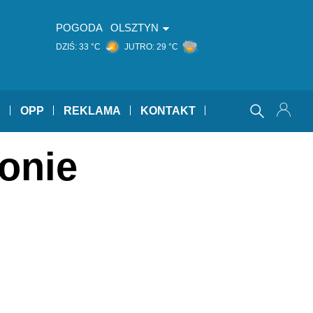
POGODA
OLSZTYN
DZIŚ:
33 °C
JUTRO:
29 °C
Y
OPP
REKLAMA
KONTAKT
onie