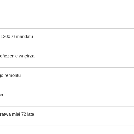
ą 1200 zł mandatu
kończenie wnętrza
ego remontu
on
atwa miał 72 lata