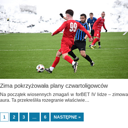
Zima pokrzyżowała plany czwartoligowców
Na początek wiosennych zmagań w forBET IV lidze – zimowa
aura. Ta przekreśliła rozegranie właściwie…
1
2
3
…
6
NASTĘPNE »