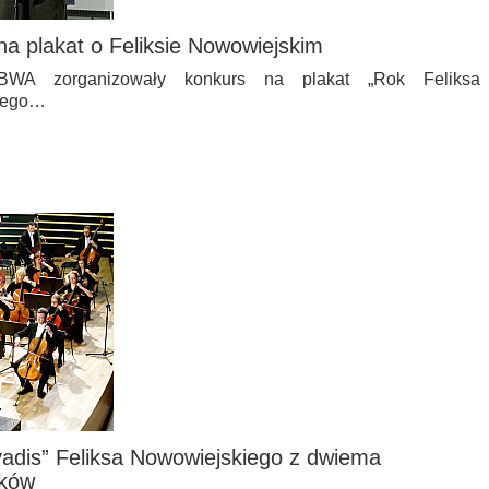
na plakat o Feliksie Nowowiejskim
WA zorganizowały konkurs na plakat „Rok Feliksa
ałego…
vadis” Feliksa Nowowiejskiego z dwiema
yków