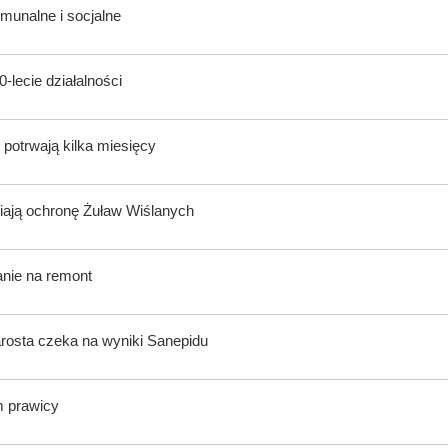
munalne i socjalne
-lecie działalności
potrwają kilka miesięcy
ają ochronę Żuław Wiślanych
anie na remont
rosta czeka na wyniki Sanepidu
m prawicy