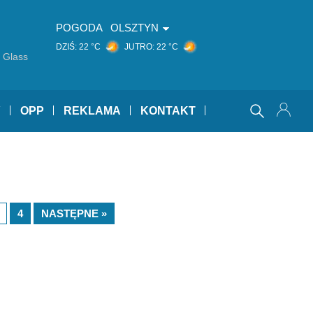
POGODA
OLSZTYN
DZIŚ:
22 °C
JUTRO:
22 °C
 Glass
Y
OPP
REKLAMA
KONTAKT
4
NASTĘPNE »