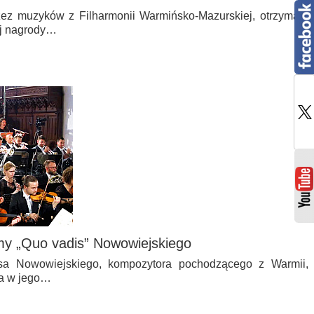
zez muzyków z Filharmonii Warmińsko-Mazurskiej, otrzymała
ej nagrody…
my „Quo vadis” Nowowiejskiego
ksa Nowowiejskiego, kompozytora pochodzącego z Warmii,
ia w jego…