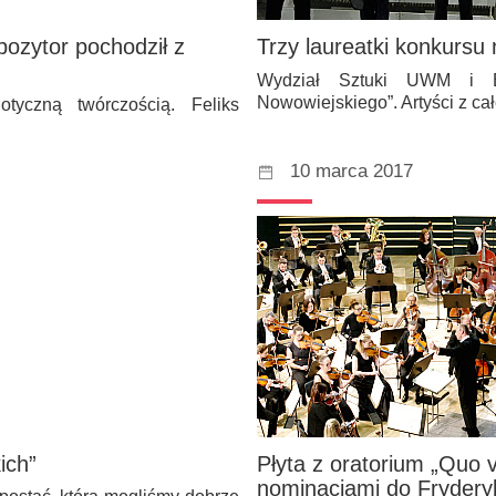
pozytor pochodził z
Trzy laureatki konkursu 
Wydział Sztuki UWM i B
Nowowiejskiego”. Artyści z c
tyczną twórczością. Feliks
10 marca 2017
ich”
Płyta z oratorium „Quo 
nominacjami do Fryder