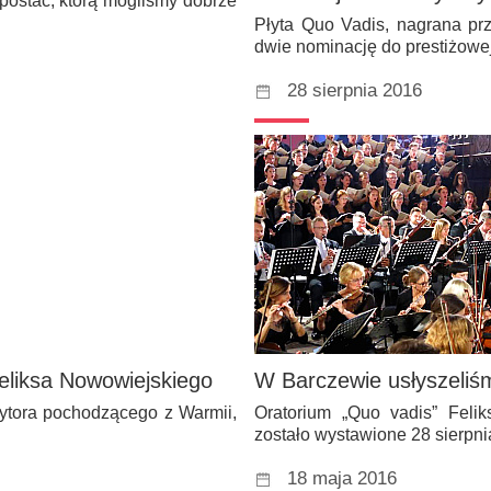
 postać, którą mogliśmy dobrze
Płyta Quo Vadis, nagrana pr
dwie nominację do prestiżow
28 sierpnia 2016
Feliksa Nowowiejskiego
W Barczewie usłyszeliś
ytora pochodzącego z Warmii,
Oratorium „Quo vadis” Feli
zostało wystawione 28 sierpn
18 maja 2016