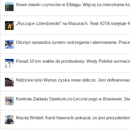
Nowe stawki czynszów w Elblągu. Więcej za mieszkania ko
„Ryczące czterdziestki” na Mazurach. Teatr IOTA świętuje 40
Olsztyn sprawdza system ostrzegania i alarmowania. Prace 
Ponad 10 km wałów do przebudowy. Wody Polskie wzmacni
Nidzickie kino Wenus zyska nowe oblicze. Jest dofinansow
Kontrola Zakładu Opiekuńczo-Leczniczego w Braniewie. Sta
Maciej Wróbel: Karol Nawrocki pokazał, że jest prezydente