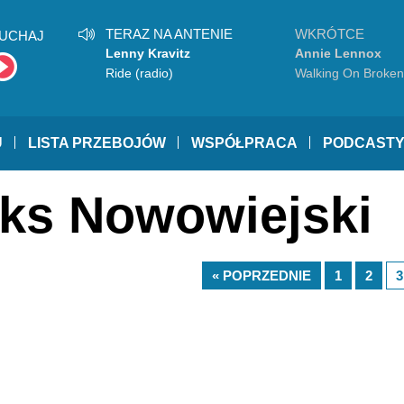
TERAZ NA ANTENIE
WKRÓTCE
UCHAJ
Lenny Kravitz
Annie Lennox
Ride (radio)
Walking On Broken
U
LISTA PRZEBOJÓW
WSPÓŁPRACA
PODCAST
iks Nowowiejski
« POPRZEDNIE
1
2
3