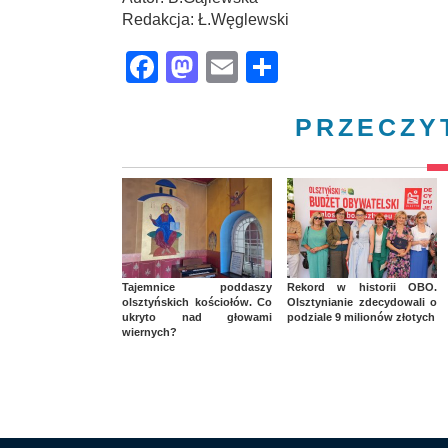
Redakcja: Ł.Węglewski
Facebook
Mastodon
Email
Share
PRZECZY
Tajemnice poddaszy
Rekord w historii OBO.
olsztyńskich kościołów. Co
Olsztynianie zdecydowali o
ukryto nad głowami
podziale 9 milionów złotych
wiernych?