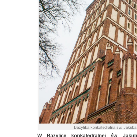
Bazylika konkatedralna św. Jakuba
W Bazylice konkatedralnej św. Jakub