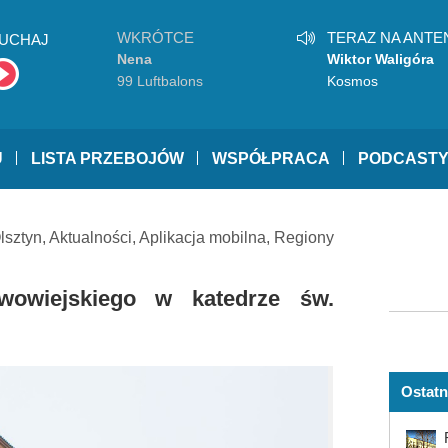
WKRÓTCE
TERAZ NA ANTE
UCHAJ
Nena
Wiktor Waligóra
99 Luftbalons
Kosmos
U
LISTA PRZEBOJÓW
WSPÓŁPRACA
PODCAST
lsztyn
,
Aktualności
,
Aplikacja mobilna
,
Regiony
wowiejskiego w katedrze św.
Ostatn