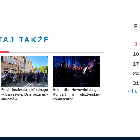
P
TAJ TAKŻE
3
10
17
24
31
Finał festiwalu chóralnego
Hołd dla Nowowiejskiego.
« lip
w Barczewie. Dziś poznamy
Koncert w olsztyńskiej
laureatów
konkatedrze