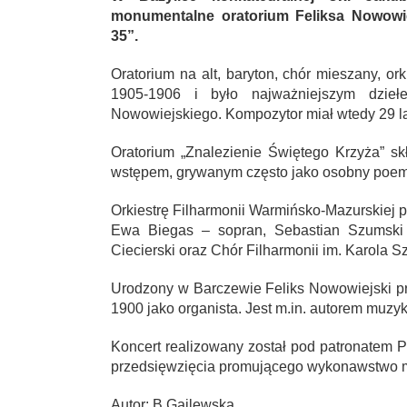
monumentalne oratorium Feliksa Nowowie
35”.
Oratorium na alt, baryton, chór mieszany, or
1905-1906 i było najważniejszym dziełe
Nowowiejskiego. Kompozytor miał wtedy 29 la
Oratorium „Znalezienie Świętego Krzyża” sk
wstępem, grywanym często jako osobny poem
Orkiestrę Filharmonii Warmińsko-Mazurskiej p
Ewa Biegas – sopran, Sebastian Szumski 
Ciecierski oraz Chór Filharmonii im. Karola
Urodzony w Barczewie Feliks Nowowiejski pr
1900 jako organista. Jest m.in. autorem muzyk
Koncert realizowany został pod patronate
przedsięwzięcia promującego wykonawstwo mu
Autor: B.Gajlewska