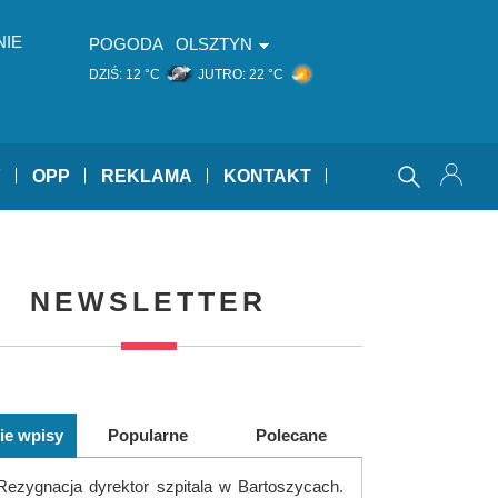
NIE
POGODA
OLSZTYN
DZIŚ:
12 °C
JUTRO:
22 °C
Y
OPP
REKLAMA
KONTAKT
NEWSLETTER
ie wpisy
Popularne
Polecane
Rezygnacja dyrektor szpitala w Bartoszycach.