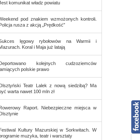
Jest komunikat władz powiatu
Weekend pod znakiem wzmożonych kontroli.
Policja rusza z akcją „Prędkość”
Sukces lęgowy rybołowów na Warmii i
Mazurach. Koral i Maja już latają
Deportowano kolejnych cudzoziemców
łamiących polskie prawo
Olsztyński Teatr Lalek z nową siedzibą? Ma
być warta nawet 100 mln zł
Rowerowy Raport. Niebezpieczne miejsca w
Olsztynie
Festiwal Kultury Mazurskiej w Sorkwitach. W
programie muzyka, teatr i warsztaty