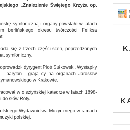
jskiego „Znalezienie Świętego Krzyża op.
kiestrę symfoniczną i organy powstało w latach
m berlińskiego okresu twórczości Feliksa
t.
K
łada się z trzech części-scen, poprzedzonych
at symfoniczny.
oprowadził dyrygent Piotr Sułkowski. Wystąpiły
– baryton i grają cy na organach Jarosław
 Szymanowskiego w Krakowie.
acował w olsztyńskiej katedrze w latach 1898-
i do słów Roty.
K
m Polskiego Wydawnictwa Muzycznego w ramach
zyki polskiej.