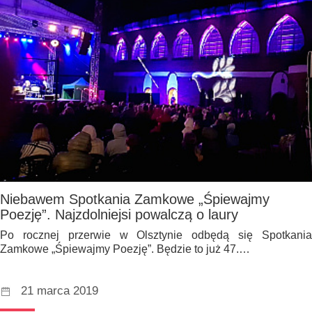
Niebawem Spotkania Zamkowe „Śpiewajmy
Poezję”. Najzdolniejsi powalczą o laury
Po rocznej przerwie w Olsztynie odbędą się Spotkania
Zamkowe „Śpiewajmy Poezję”. Będzie to już 47.…
21 marca 2019