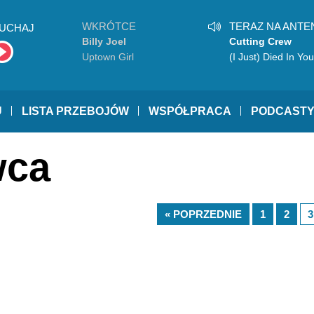
WKRÓTCE
TERAZ NA ANTE
UCHAJ
Billy Joel
Cutting Crew
Uptown Girl
(I Just) Died In Yo
U
LISTA PRZEBOJÓW
WSPÓŁPRACA
PODCAST
wca
« POPRZEDNIE
1
2
3