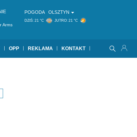
NIE
POGODA
OLSZTYN
DZIŚ:
21 °C
JUTRO:
21 °C
ur Arms
Y
OPP
REKLAMA
KONTAKT