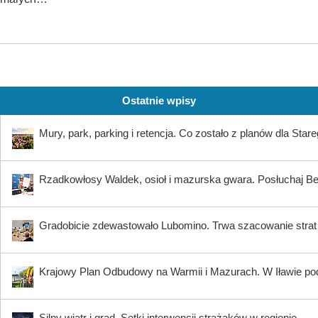
Ostatnie wpisy
Mury, park, parking i retencja. Co zostało z planów dla Star
Rzadkowłosy Waldek, osioł i mazurska gwara. Posłuchaj B
Gradobicie zdewastowało Lubomino. Trwa szacowanie strat
Krajowy Plan Odbudowy na Warmii i Mazurach. W Iławie p
Silny wiatr i grad. Setki interwencji strażaków w regionie