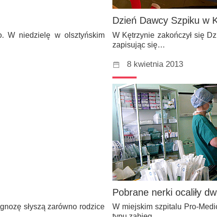
Dzień Dawcy Szpiku w K
o. W niedzielę w olsztyńskim
W Kętrzynie zakończył się D
zapisując się…
8 kwietnia 2013
Pobrane nerki ocaliły dw
agnozę słyszą zarówno rodzice
W miejskim szpitalu Pro-Medi
typu zabieg…