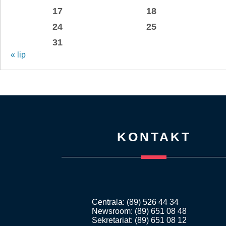
17
18
24
25
31
« lip
KONTAKT
Centrala: (89) 526 44 34
Newsroom: (89) 651 08 48
Sekretariat: (89) 651 08 12