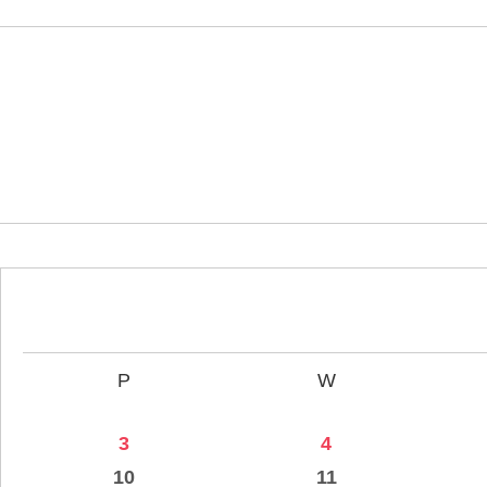
P
W
3
4
10
11