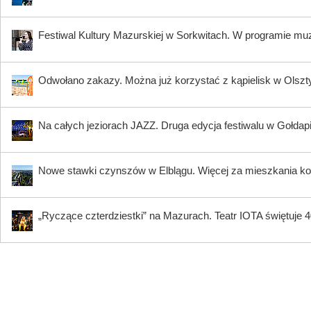
Festiwal Kultury Mazurskiej w Sorkwitach. W programie muzy
Odwołano zakazy. Można już korzystać z kąpielisk w Olszty
Na całych jeziorach JAZZ. Druga edycja festiwalu w Gołdap
Nowe stawki czynszów w Elblągu. Więcej za mieszkania ko
„Ryczące czterdziestki” na Mazurach. Teatr IOTA świętuje 40