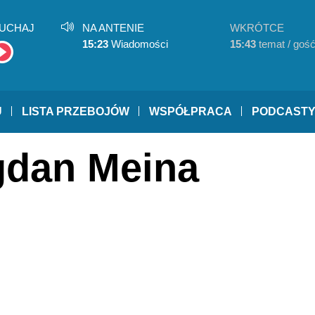
UCHAJ
NA ANTENIE
WKRÓTCE
15:23
Wiadomości
15:43
temat / goś
U
LISTA PRZEBOJÓW
WSPÓŁPRACA
PODCAST
gdan Meina