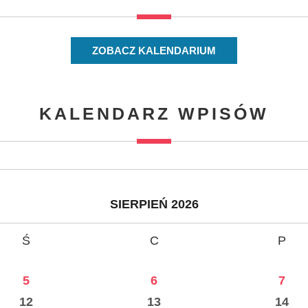
ZOBACZ KALENDARIUM
KALENDARZ WPISÓW
SIERPIEŃ 2026
Ś
C
P
5
6
7
12
13
14