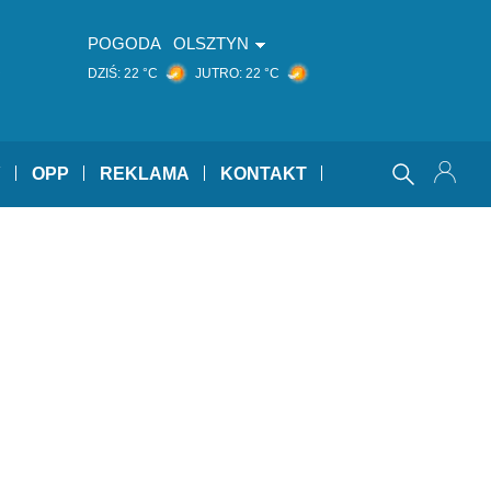
POGODA
OLSZTYN
ć
DZIŚ:
22 °C
JUTRO:
22 °C
Y
OPP
REKLAMA
KONTAKT