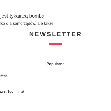
jest tykającą bombą
lko dla samorządów, ale także
NEWSLETTER
Popularne
rawo
awet 100 mln zł