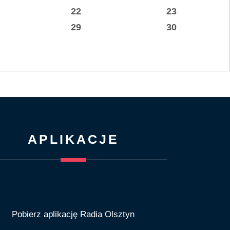
22
23
29
30
APLIKACJE
Pobierz aplikację Radia Olsztyn