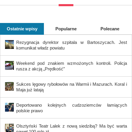
Ostatnie wpisy
Popularne
Polecane
Rezygnacja dyrektor szpitala w Bartoszycach. Jest
komunikat władz powiatu
Weekend pod znakiem wzmożonych kontroli. Policja
rusza z akcją „Prędkość”
Sukces lęgowy rybołowów na Warmii i Mazurach. Koral i
Maja już latają
Deportowano kolejnych cudzoziemców łamiących
polskie prawo
Olsztyński Teatr Lalek z nową siedzibą? Ma być warta
nawet 100 mln zł