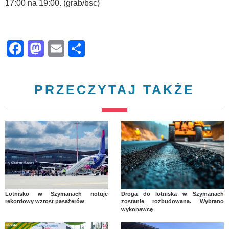
17:00 na 19:00. (grab/bsc)
Facebook
Mastodon
Email
Share
PRZECZYTAJ TAKŻE
Lotnisko w Szymanach notuje
Droga do lotniska w Szymanach
rekordowy wzrost pasażerów
zostanie rozbudowana. Wybrano
wykonawcę