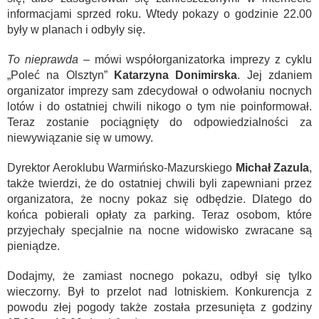
informacjami sprzed roku. Wtedy pokazy o godzinie 22.00
były w planach i odbyły się.
To nieprawda
– mówi współorganizatorka imprezy z cyklu
„Poleć na Olsztyn”
Katarzyna Donimirska
. Jej zdaniem
organizator imprezy sam zdecydował o odwołaniu nocnych
lotów i do ostatniej chwili nikogo o tym nie poinformował.
Teraz zostanie pociągnięty do odpowiedzialności za
niewywiązanie się w umowy.
Dyrektor Aeroklubu Warmińsko-Mazurskiego
Michał Zazula
,
także twierdzi, że do ostatniej chwili byli zapewniani przez
organizatora, że nocny pokaz się odbędzie. Dlatego do
końca pobierali opłaty za parking. Teraz osobom, które
przyjechały specjalnie na nocne widowisko zwracane są
pieniądze.
Dodajmy, że zamiast nocnego pokazu, odbył się tylko
wieczorny. Był to przelot nad lotniskiem. Konkurencja z
powodu złej pogody także została przesunięta z godziny