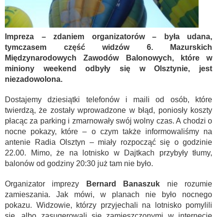
Impreza – zdaniem organizatorów – była udana,
tymczasem część widzów 6. Mazurskich
Międzynarodowych Zawodów Balonowych, które w
miniony weekend odbyły się w Olsztynie, jest
niezadowolona.
Dostajemy dziesiątki telefonów i maili od osób, które
twierdzą, że zostały wprowadzone w błąd, poniosły koszty
płacąc za parking i zmarnowały swój wolny czas. A chodzi o
nocne pokazy, które – o czym także informowaliśmy na
antenie Radia Olsztyn – miały rozpocząć się o godzinie
22.00. Mimo, że na lotnisko w Dajtkach przybyły tłumy,
balonów od godziny 20:30 już tam nie było.
Organizator imprezy
Bernard Banaszuk
nie rozumie
zamieszania. Jak mówi, w planach nie było nocnego
pokazu. Widzowie, którzy przyjechali na lotnisko pomylili
się, albo zasugerowali się zamieszczonymi w internecie