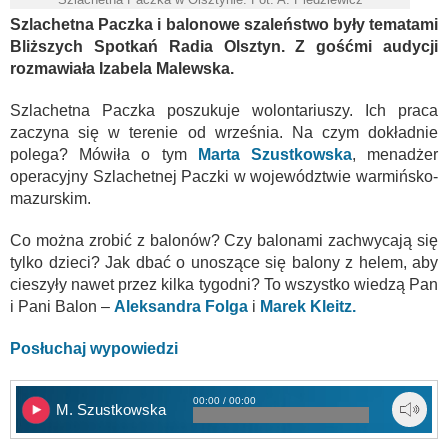
Szlachetna Paczka i balonowe szaleństwo były tematami
Bliższych Spotkań Radia Olsztyn. Z gośćmi audycji
rozmawiała Izabela Malewska.
Szlachetna Paczka poszukuje wolontariuszy. Ich praca
zaczyna się w terenie od września. Na czym dokładnie
polega? Mówiła o tym
Marta Szustkowska
, menadżer
operacyjny Szlachetnej Paczki w województwie warmińsko-
mazurskim.
Co można zrobić z balonów? Czy balonami zachwycają się
tylko dzieci? Jak dbać o unoszące się balony z helem, aby
cieszyły nawet przez kilka tygodni? To wszystko wiedzą Pan
i Pani Balon –
Aleksandra Folga
i
Marek Kleitz.
Posłuchaj wypowiedzi
00:00 / 00:00
M. Szustkowska