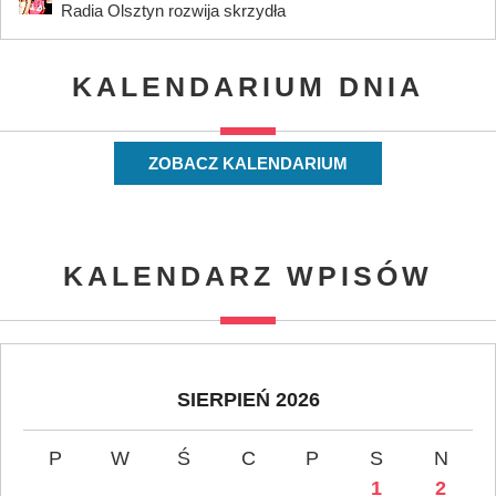
Radia Olsztyn rozwija skrzydła
KALENDARIUM DNIA
ZOBACZ KALENDARIUM
KALENDARZ WPISÓW
SIERPIEŃ 2026
P
W
Ś
C
P
S
N
1
2