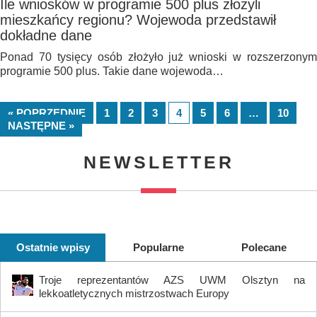
Ile wniosków w programie 500 plus złożyli
mieszkańcy regionu? Wojewoda przedstawił
dokładne dane
Ponad 70 tysięcy osób złożyło już wnioski w rozszerzonym
programie 500 plus. Takie dane wojewoda…
« POPRZEDNIE
1
2
3
4
5
6
…
10
NASTĘPNE »
NEWSLETTER
Ostatnie wpisy
Popularne
Polecane
Troje reprezentantów AZS UWM Olsztyn na
lekkoatletycznych mistrzostwach Europy