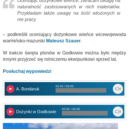
Oceniając dożynkowe wieńce, zwracam uwagę na
naturalność zastosowanych w nich materiałów.
Przykładam także uwagę na ilość włożonych w
nie pracy
– podkreślił oceniający dożynkowe wieńce wicewojewoda
warmińsko-mazurski
Mateusz Szauer
.
W trakcie święta plonów w Godkowie można było między
innymi przyjrzeć się rolniczemu ekwipunkowi sprzed lat.
Posłuchaj wypowiedzi
00:00 / 00:00
A. Bondaruk
00:00 / 00:00
Dożynki w Godkowie