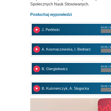
Społecznych Nauk Stosowanych.
Posłuchaj wypowiedzi
00:00 / 
J. Perliński
00:00 / 
A. Kosmaczewska, I. Bednarz
00:00 / 
B. Giergielewicz
00:00 / 
B. Kuśmierczyk, A. Sługocka