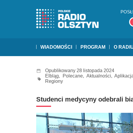
POSŁ
WIADOMOŚCI
PROGRAM
O RADI
Opublikowany 28 listopada 2024
Elbląg
,
Polecane
,
Aktualności
,
Aplikacj
Regiony
Studenci medycyny odebrali bia