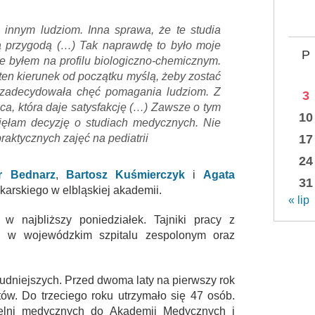
innym ludziom. Inna sprawa, że te studia
 przygodą (…) Tak naprawdę to było moje
P
e byłem na profilu biologiczno-chemicznym.
en kierunek od początku myślą, żeby zostać
zadecydowała chęć pomagania ludziom. Z
3
aca, która daje satysfakcję (…) Zawsze o tym
10
jęłam decyzję o studiach medycznych. Nie
raktycznych zajęć na pediatrii
17
24
r Bednarz
,
Bartosz Kuśmierczyk
i
Agata
31
ekarskiego w elbląskiej akademii.
« lip
 w najbliższy poniedziałek. Tajniki pracy z
i w wojewódzkim szpitalu zespolonym oraz
rudniejszych. Przed dwoma laty na pierwszy rok
tów. Do trzeciego roku utrzymało się 47 osób.
zelni medycznych do Akademii Medycznych i