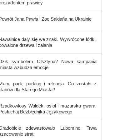
prezydentem prawicy
Powrót Jana Pawła i Zoe Saldaña na Ukrainie
Nawałnice dały się we znaki. Wywrócone łódki,
powalone drzewa i zalania
Dzik symbolem Olsztyna? Nowa kampania
miasta wzbudza emocje
Mury, park, parking i retencja. Co zostało z
planów dla Starego Miasta?
Rzadkowłosy Waldek, osioł i mazurska gwara.
Posłuchaj Bezbłędnika Językowego
Gradobicie zdewastowało Lubomino. Trwa
szacowanie strat