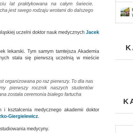
ęciu lat praktykowana na całym świecie.
ucha jest swego rodzaju wrotami do dalszego
lbląskiej uczelni doktor nauk medycznych
Jacek
K
unek lekarski. Tym samym tamtejsza Akademia
ch stała się pierwszą uczelnią w mieście
est organizowana po raz pierwszy. To dla nas
y pierwszy rocznik naszych studentów
ana została ceremonia białego fartucha
K
ch i kształcenia medycznego akademii doktor
ko-Giergielewicz
.
o studiowania medycyny.