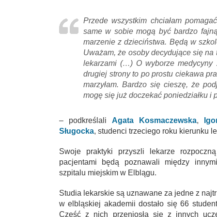
Przede wszystkim chciałam pomagać 
same w sobie mogą być bardzo fajną
marzenie z dzieciństwa. Będą w szkol
Uważam, że osoby decydujące się na t
lekarzami (…) O wyborze medycyny 
drugiej strony to po prostu ciekawa pr
marzyłam. Bardzo się cieszę, że pod
mogę się już doczekać poniedziałku i p
– podkreślali
A
gata Kosmaczewska
,
Igo
Sługocka
, studenci trzeciego roku kierunku l
Swoje praktyki przyszli lekarze rozpoczną
pacjentami będą poznawali między innym
szpitalu miejskim w Elblągu.
Studia lekarskie są uznawane za jedne z najt
w elbląskiej akademii dostało się 66 studen
Część z nich przeniosła się z innych uc