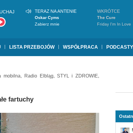
TERAZ NA ANTENIE
WKRÓTCE
UCHAJ
Oskar Cyms
The Cure
Zabierz mnie
Friday I'm In Love
U
LISTA PRZEBOJÓW
WSPÓŁPRACA
PODCAST
a mobilna
,
Radio Elbląg
,
STYL i ZDROWIE
,
łe fartuchy
Ostatn