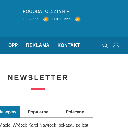
POGODA
OLSZTYN
DZIŚ:
22 °C
JUTRO:
22 °C
Y
OPP
REKLAMA
KONTAKT
NEWSLETTER
ie wpisy
Popularne
Polecane
Maciej Wróbel: Karol Nawrocki pokazał, że jest