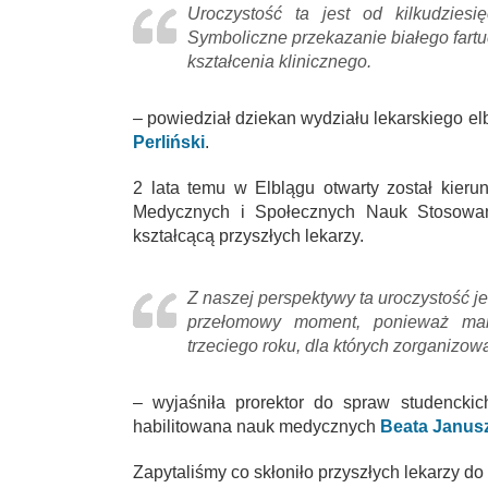
Uroczystość ta jest od kilkudziesi
Symboliczne przekazanie białego fart
kształcenia klinicznego.
– powiedział dziekan wydziału lekarskiego e
Perliński
.
2 lata temu w Elblągu otwarty został kier
Medycznych i Społecznych Nauk Stosowany
kształcącą przyszłych lekarzy.
Z naszej perspektywy ta uroczystość j
przełomowy moment, ponieważ mam
trzeciego roku, dla których zorganizow
– wyjaśniła prorektor do spraw studencki
habilitowana nauk medycznych
Beata Janusz
Zapytaliśmy co skłoniło przyszłych lekarzy d